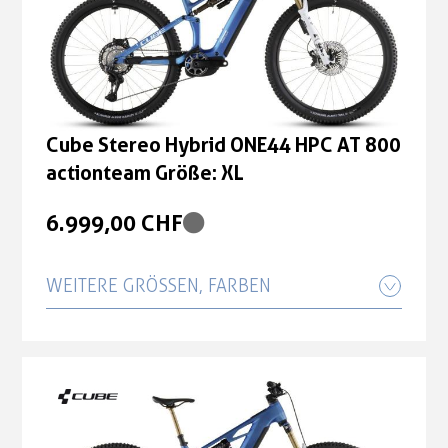
actionteam Größe: XL
6.999,00 CHF
Cube Stereo Hybrid ONE44 HPC AT 800
actionteam Größe: M
Cube Stereo Hybrid ONE44 HPC AT 800
actionteam Größe: XL
6.999,00 CHF
6.999,00 CHF
WEITERE GRÖSSEN, FARBEN
Cube Stereo Hybrid ONE44 HPC AT 800
actionteam Größe: L
6.999,00 CHF