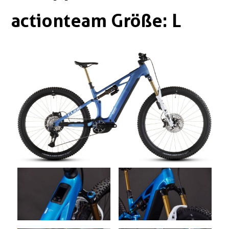
Boxen
Zubehör Schlösser
actionteam Größe: L
Zubehör / Sonstiges