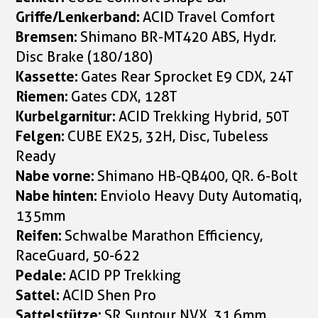
Griffe/Lenkerband:
ACID Travel Comfort
Bremsen:
Shimano BR-MT420 ABS, Hydr.
Disc Brake (180/180)
Kassette:
Gates Rear Sprocket E9 CDX, 24T
Riemen:
Gates CDX, 128T
Kurbelgarnitur:
ACID Trekking Hybrid, 50T
Felgen:
CUBE EX25, 32H, Disc, Tubeless
Ready
Nabe vorne:
Shimano HB-QB400, QR. 6-Bolt
Nabe hinten:
Enviolo Heavy Duty Automatiq,
135mm
Reifen:
Schwalbe Marathon Efficiency,
RaceGuard, 50-622
Pedale:
ACID PP Trekking
Sattel:
ACID Shen Pro
Sattelstütze:
SR Suntour NVX, 31,6mm