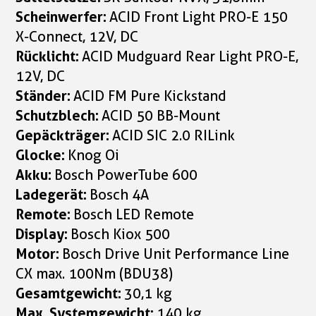
Scheinwerfer:
ACID Front Light PRO-E 150
X-Connect, 12V, DC
Rücklicht:
ACID Mudguard Rear Light PRO-E,
12V, DC
Ständer:
ACID FM Pure Kickstand
Schutzblech:
ACID 50 BB-Mount
Gepäckträger:
ACID SIC 2.0 RILink
Glocke:
Knog Oi
Akku:
Bosch PowerTube 600
Ladegerät:
Bosch 4A
Remote:
Bosch LED Remote
Display:
Bosch Kiox 500
Motor:
Bosch Drive Unit Performance Line
CX max. 100Nm (BDU38)
Gesamtgewicht:
30,1 kg
Max. Systemgewicht:
140 kg