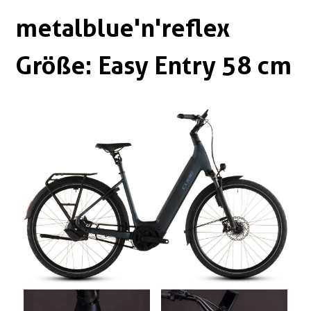
Boxen
Zubehör Schlösser
metalblue'n'reflex
Zubehör / Sonstiges
Größe: Easy Entry 58 cm