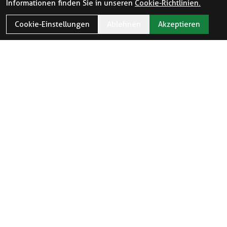
Informationen finden Sie in unseren
Cookie-Richtlinien.
Cookie-Einstellungen
Ablehnen
Akzeptieren
ÖFFNUNGSZEITEN
Öffnungszeiten und Feiertage