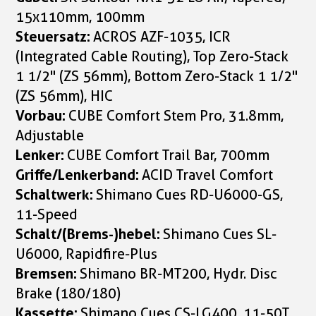
15x110mm, 100mm
Steuersatz:
ACROS AZF-1035, ICR
(Integrated Cable Routing), Top Zero-Stack
1 1/2" (ZS 56mm), Bottom Zero-Stack 1 1/2"
(ZS 56mm), HIC
Vorbau:
CUBE Comfort Stem Pro, 31.8mm,
Adjustable
Lenker:
CUBE Comfort Trail Bar, 700mm
Griffe/Lenkerband:
ACID Travel Comfort
Schaltwerk:
Shimano Cues RD-U6000-GS,
11-Speed
Schalt/(Brems-)hebel:
Shimano Cues SL-
U6000, Rapidfire-Plus
Bremsen:
Shimano BR-MT200, Hydr. Disc
Brake (180/180)
Kassette:
Shimano Cues CS-LG400, 11-50T