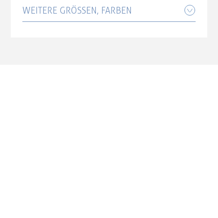
2.999,00 CHF
WEITERE GRÖSSEN, FARBEN
Cube Touring Hybrid Pro 800
goldenlime'n'black Größe: Trapeze 46
cm
2.999,00 CHF
Cube Touring Hybrid Pro 800
goldenlime'n'black Größe: Trapeze 50
cm
2.999,00 CHF
Cube Touring Hybrid Pro 800
goldenlime'n'black Größe: Trapeze 58
cm