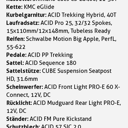
Kette:
KMC eGlide
Kurbelgarnitur:
ACID Trekking Hybrid, 40T
Laufradsatz:
ACID Pro 25, 32/32 Spokes,
15x110mm/12x148mm, Tubeless Ready
Reifen:
Schwalbe Motion Big Apple, PerfL,
55-622
Pedale:
ACID PP Trekking
Sattel:
ACID Sequence 180
Sattelstütze:
CUBE Suspension Seatpost
HD, 31.6mm
Scheinwerfer:
ACID Front Light PRO-E 60 X-
Connect, 12V, DC
Rücklicht:
ACID Mudguard Rear Light PRO-E,
12V, DC
Ständer:
ACID FM Pure Kickstand
Schutzblech:
ACID 57 SIC 2.0