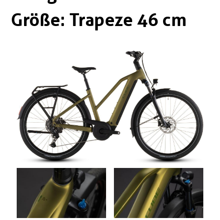
Boxen
Zubehör Schlösser
Größe: Trapeze 46 cm
Zubehör / Sonstiges