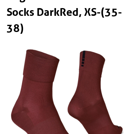
Boxen
Zubehör Schlösser
Socks DarkRed, XS-(35-
Zubehör / Sonstiges
38)