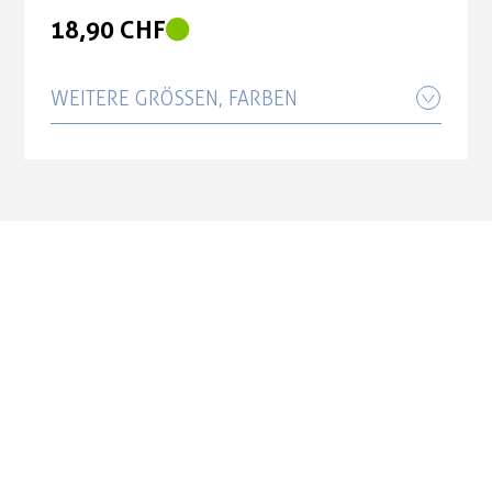
18,90 CHF
WEITERE GRÖSSEN, FARBEN
GripGrab Lightweight SL Regular Cut
Summer Socks DarkRed, M-(41-44)
18,90 CHF
GripGrab Lightweight SL Regular Cut
Summer Socks DarkRed, S-(38-41)
18,90 CHF
GripGrab Lightweight SL Regular Cut
Summer Socks DarkRed, XS-(35-38)
18,90 CHF