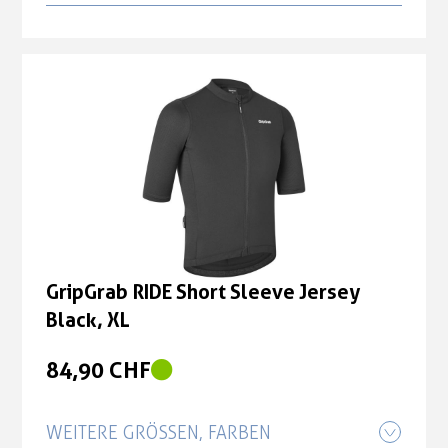
GripGrab RIDE Short Sleeve Jersey
Black, L
84,90 CHF
GripGrab RIDE Short Sleeve Jersey
Black, XL
84,90 CHF
GripGrab RIDE Short Sleeve Jersey
Black, M
GripGrab RIDE Short Sleeve Jersey
Black, XL
84,90 CHF
84,90 CHF
WEITERE GRÖSSEN, FARBEN