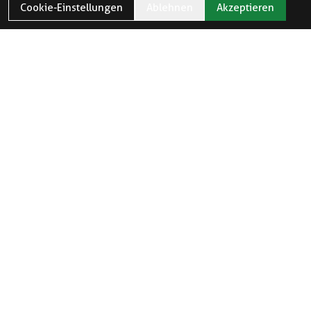
Cookie-Einstellungen
Ablehnen
Akzeptieren
ÖFFNUNGSZEITEN
Öffnungszeiten und Feiertage