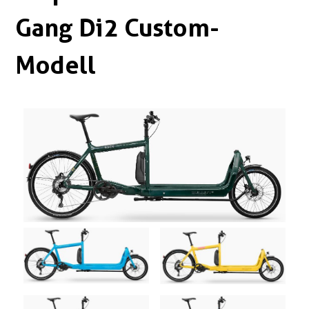
Boxen
Zubehör Schlösser
Gang Di2 Custom-
Zubehör / Sonstiges
Modell