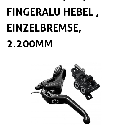
Boxen
Zubehör Schlösser
FINGERALU HEBEL ,
Zubehör / Sonstiges
EINZELBREMSE,
2.200MM