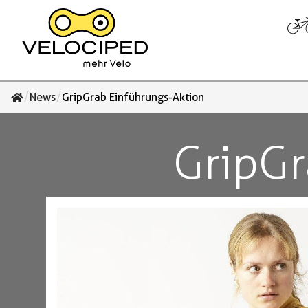
/
/
News
GripGrab Einführungs-Aktion
GripGr