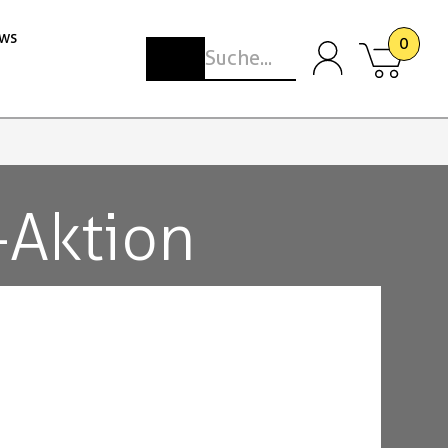
ws
0
-Aktion