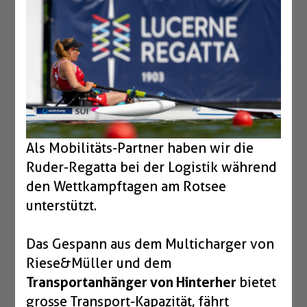
Boxen
Zubehör Schlösser
Zubehör / Sonstiges
Als Mobilitäts-Partner haben wir die
Ruder-Regatta bei der Logistik während
den Wettkampftagen am Rotsee
unterstützt.
Das Gespann aus dem Multicharger von
Riese&Müller und dem
Transportanhänger von Hinterher
bietet
grosse Transport-Kapazität, fährt