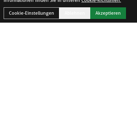
Informationen finden Sie in unseren
Cookie-Richtlinien.
Cookie-Einstellungen
Ablehnen
Akzeptieren
ÖFFNUNGSZEITEN
Öffnungszeiten und Feiertage