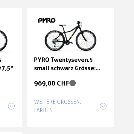
5
PYRO Twentyseven.5
27,5"
small schwarz Grösse:
27,5"
969,00 CHF
WEITERE GRÖSSEN, F
ARBEN
small
PYRO Twentyseven.5 large
türkis Grösse: 27,5"