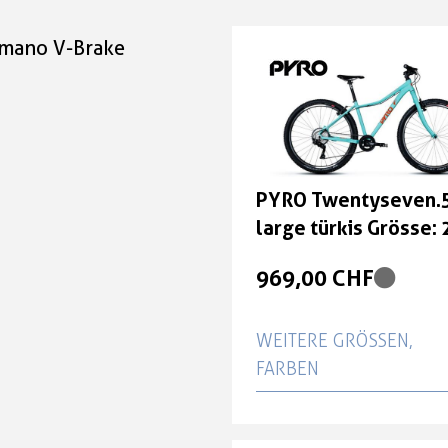
imano V-Brake
PYRO Twentyseven.
large türkis Grösse: 
969,00 CHF
WEITERE GRÖSSEN, F
ARBEN
PYRO Twentyseven.5 
schwarz Grösse: 27,5"