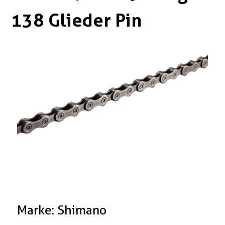
Boxen
Zubehör Schlösser
138 Glieder Pin
Zubehör / Sonstiges
Marke: Shimano