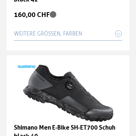
160,00 CHF
WEITERE GRÖSSEN, FARBEN
Shimano Men E-Bike SH-ET700 Schuh
black 39
160,00 CHF
Shimano Men E-Bike SH-ET700 Schuh
black 40
160,00 CHF
Shimano Men E-Bike SH-ET700 Schuh
black 41
Shimano Men E-Bike SH-ET700 Schuh