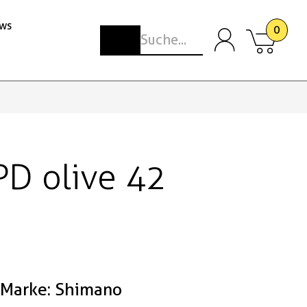
ws
0
D olive 42
Marke: Shimano