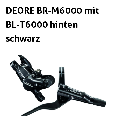
Boxen
Zubehör Schlösser
DEORE BR-M6000 mit
Zubehör / Sonstiges
BL-T6000 hinten
schwarz