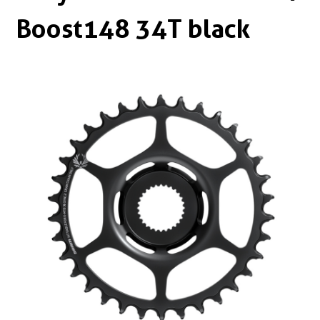
Boxen
Zubehör Schlösser
Boost148 34T black
Zubehör / Sonstiges