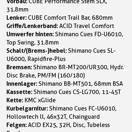
Vorbau:
CUBE Performance Stem SLX,
31.8mm
Lenker:
CUBE Comfort Trail Bar, 680mm
Griffe/Lenkerband:
ACID Travel Comfort
Umwerfer hinten:
Shimano Cues FD-U6010,
Top Swing, 31.8mm
Schalt/(Brems-)hebel:
Shimano Cues SL-
U6000, Rapidfire-Plus
Bremsen:
Shimano BR-MT200/UR300, Hydr.
Disc Brake, PM/FM (160/180)
Innenlager:
Shimano BB-MT501, 68mm BSA
Kassette:
Shimano Cues CS-LG700, 11-45T
Kette:
KMC xGlide
Kurbelgarnitur:
Shimano Cues FC-U6010,
Hollowtech ll, 46x32T, Chainguard
Felgen:
ACID EX25, 32H, Disc, Tubeless