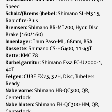
Speed
Schalt/(Brems-)hebel:
Shimano SL-M315,
Rapidfire-Plus
Bremsen:
Shimano BR-MT200, Hydr. Disc
Brake (160/160)
Innenlager:
Thun Paso-ML, 68mm, BSA
Kassette:
Shimano CS-HG400, 11-45T
Kette:
KMC Z8
Kurbelgarnitur:
Shimano Essa FC-U2000-1,
40T
Felgen:
CUBE EX25, 32H, Disc, Tubeless
Ready
Nabe vorne:
Shimano HB-QC300, QR,
Centerlock
Nabe hinten:
Shimano FH-QC300-HM, QR,
Centerlock