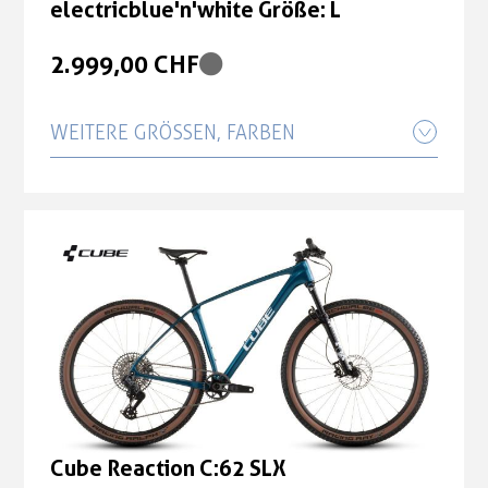
electricblue'n'white Größe: L
2.999,00 CHF
WEITERE GRÖSSEN, FARBEN
Cube Reaction C:62 SLX
electricblue'n'white Größe: M
2.999,00 CHF
Cube Reaction C:62 SLX
electricblue'n'white Größe: XL
2.999,00 CHF
Cube Reaction C:62 SLX
electricblue'n'white Größe: XXL
Cube Reaction C:62 SLX