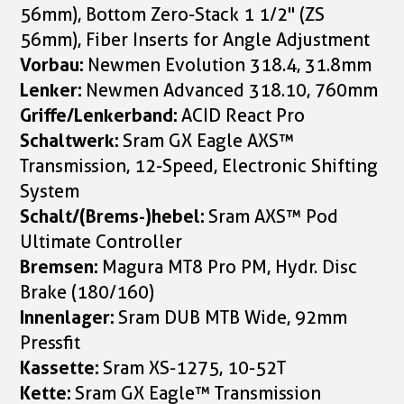
56mm), Bottom Zero-Stack 1 1/2" (ZS
56mm), Fiber Inserts for Angle Adjustment
Vorbau:
Newmen Evolution 318.4, 31.8mm
Lenker:
Newmen Advanced 318.10, 760mm
Griffe/Lenkerband:
ACID React Pro
Schaltwerk:
Sram GX Eagle AXS™
Transmission, 12-Speed, Electronic Shifting
System
Schalt/(Brems-)hebel:
Sram AXS™ Pod
Ultimate Controller
Bremsen:
Magura MT8 Pro PM, Hydr. Disc
Brake (180/160)
Innenlager:
Sram DUB MTB Wide, 92mm
Pressfit
Kassette:
Sram XS-1275, 10-52T
Kette:
Sram GX Eagle™ Transmission