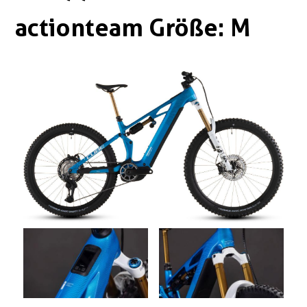
Boxen
Zubehör Schlösser
actionteam Größe: M
Zubehör / Sonstiges