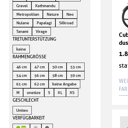
Gravel
Kathmandu
Metropolitan
Nature
Neo
Nulane
Papalagi
Silkroad
Tanami
Virage
Cub
TRETUNTERSTÜTZUNG
dus
keine
Grö
1.
RAHMENGRÖSSE
sta
46 cm
47 cm
50 cm
53 cm
54 cm
56 cm
58 cm
59 cm
WEI
61 cm
62 cm
keine Angabe
AR
M
onesize
S
XL
XS
GESCHLECHT
Cub
dus
Unisex
46
VERFÜGBARKEIT