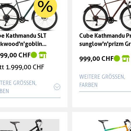
e Kathmandu SLT
Cube Kathmandu P
kwood'n'goblin
sunglow'n'prizm G
ße: 50 cm
46 cm
899,00 CHF
999,00 CHF
tt 1.999,00 CHF
WEITERE GRÖSSEN, F
TERE GRÖSSEN, F
ARBEN
BEN
Cube Kathmandu P
e Kathmandu SLT
sunglow'n'prizm Gr
kwood'n'goblin Größe:
cm
 cm
999,00 CHF