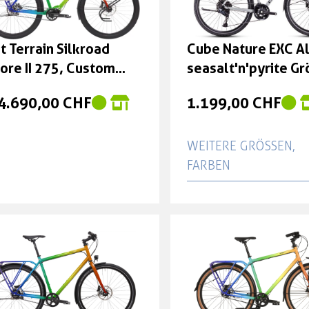
899,00 CHF
t Terrain Silkroad
Cube Nature EXC A
tt 1.999,00 CHF
ore II 275, Custom
seasalt'n'pyrite Gr
dell
Trapeze 46 cm
 4.690,00 CHF
1.199,00 CHF
WEITERE GRÖSSEN, F
ARBEN
Cube Nature EXC Al
seasalt'n'pyrite Größ
Trapeze 50 cm
1.199,00 CHF
Cube Nature EXC Al