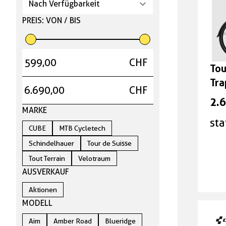
PREIS: VON / BIS
Geisseln
Versicherungen
CHF
Tou
gut & günstig
Tra
CHF
2.
Top Artikel
MARKE
sta
CUBE
MTB Cycletech
Neuheiten
Schindelhauer
Tour de Suisse
Tout Terrain
Velotraum
Unsere Marken
AUSVERKAUF
Aktionen
deine Vorteile
MODELL
Aim
Amber Road
Blueridge