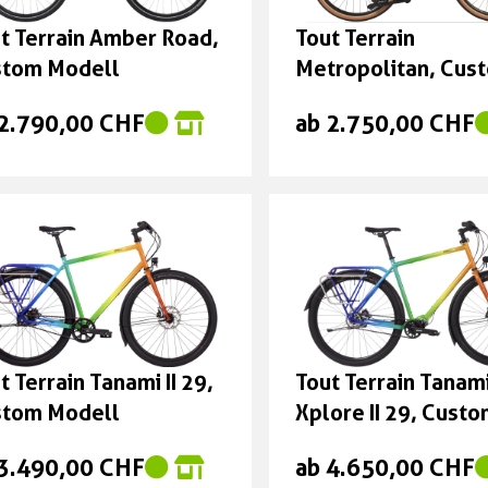
seasalt'n'pyrite Größ
t Terrain Amber Road,
Tout Terrain
Trapeze 54 cm
stom Modell
Metropolitan, Cus
1.199,00 CHF
Modell.
 2.790,00 CHF
ab 2.750,00 CHF
t Terrain Tanami II 29,
Tout Terrain Tanam
stom Modell
Xplore II 29, Cust
Modell
 3.490,00 CHF
ab 4.650,00 CHF