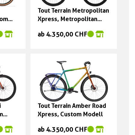
e:
Tout Terrain Metropolitan
tom
Xpress, Metropolitan
Xpress Trapez, Custom
ab 4.350,00 CHF
Modell
i
Tout Terrain Amber Road
om
Xpress, Custom Modell
ab 4.350,00 CHF