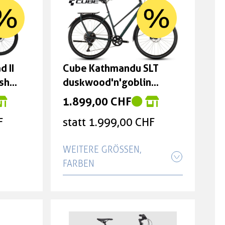
d II
Cube Kathmandu SLT
ish
duskwood'n'goblin
Größe: Trapeze 50 cm
1.899,00 CHF
F
statt 1.999,00 CHF
WEITERE GRÖSSEN, F
ARBEN
Cube Kathmandu SLT
duskwood'n'goblin Größe:
Trapeze 46 cm