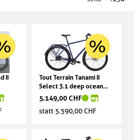
d II
Tout Terrain Tanami II
Select 3.1 deep ocean
blue metallic glanz
5.149,00 CHF
Grösse: XL
F
statt 5.590,00 CHF