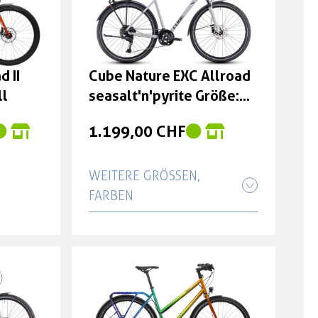
ro
öße: 54
d II
Cube Nature EXC Allroad
ll
seasalt'n'pyrite Größe:
46 cm
ro
1.199,00 CHF
öße: 58
WEITERE GRÖSSEN, F
ARBEN
Cube Nature EXC Allroad
ro
seasalt'n'pyrite Größe: 50
öße: 62
cm
1.199,00 CHF