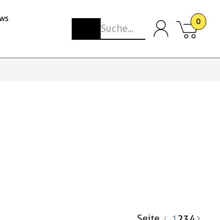
ws
0
Seite
1
2
3
4