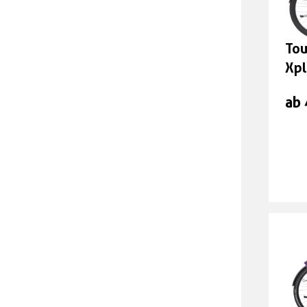
1.
Tou
sta
Xpl
Mo
ab