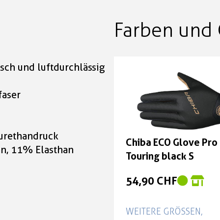
Farben und 
isch und luftdurchlässig
g
faser
yurethandruck
Chiba ECO Glove Pro
n, 11% Elasthan
Touring black S
54,90 CHF
WEITERE GRÖSSEN, F