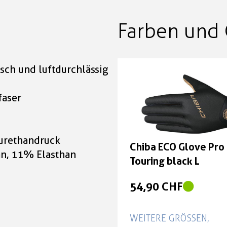
Farben und 
isch und luftdurchlässig
g
faser
yurethandruck
Chiba ECO Glove Pro
n, 11% Elasthan
Touring black L
54,90 CHF
WEITERE GRÖSSEN, F