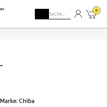
ws
0
L
Marke: Chiba